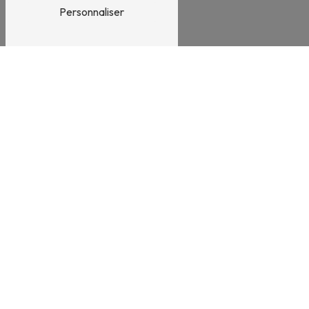
Personnaliser
N'HÉSITEZ PAS À NOUS
CONTACTER